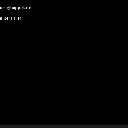
bert@happek.de
1 24 11 11 14