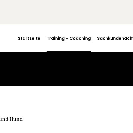
Startseite
Training –
Coaching
Startseite
Training – Coaching
Sachkundenach
Sachkundenachwe
is
Verhaltensprüfung
Häufige Fragen