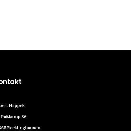
ontakt
bert Happek
 Paßkamp
86
665 Recklinghausen