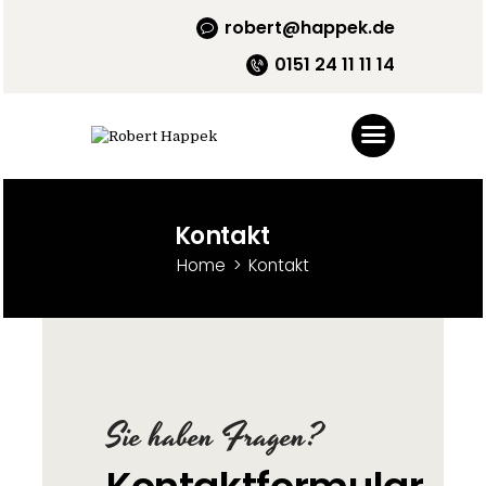
robert@happek.de
0151 24 11 11 14
Startseite
Training – Coaching
Sachkundenachweis
Kontakt
Verhaltensprüfung
Home
Kontakt
Häufige Fragen
Sie haben Fragen?