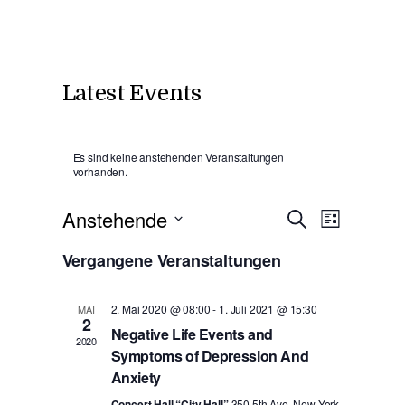
Latest Events
Es sind keine anstehenden Veranstaltungen
vorhanden.
V
V
Anstehende
Suche
Liste
D
e
Vergangene Veranstaltungen
e
a
r
t
2. Mai 2020 @ 08:00
-
1. Juli 2021 @ 15:30
MAI
r
2
u
Negative Life Events and
a
2020
m
Symptoms of Depression And
a
w
Anxiety
n
ä
Concert Hall “City Hall”
350 5th Ave, New York,