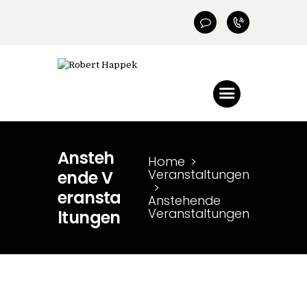
Startseite
Training –
Coaching
Sachkundenachwe
Ansteh
is
Home
Veranstaltungen
ende V
eransta
Verhaltensprüfung
Anstehende
Veranstaltungen
ltungen
Häufige Fragen