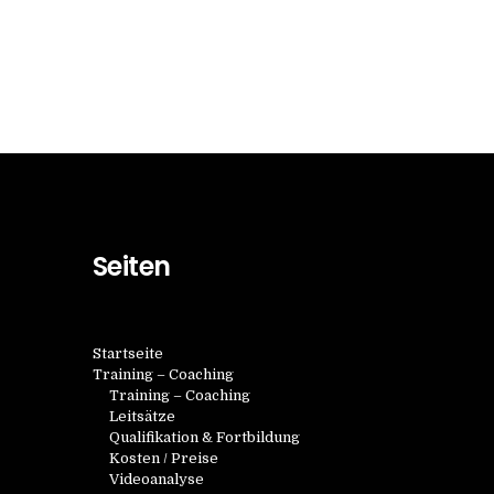
n
s
g
i
e
c
n
h
t
S
Seiten
e
u
n
Startseite
c
Training – Coaching
-
Training – Coaching
Leitsätze
N
h
Qualifikation & Fortbildung
Kosten / Preise
Videoanalyse