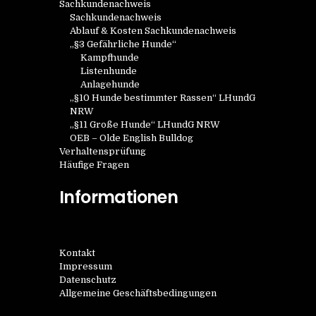
a
Sachkundenachweis
e
Sachkundenachweis
v
Ablauf & Kosten Sachkundenachweis
„§3 Gefährliche Hunde“
u
Kampfhunde
i
Listenhunde
Anlagehunde
n
g
„§10 Hunde bestimmter Rassen“ LHundG
NRW
a
„§11 Große Hunde“ LHundG NRW
d
OEB – Olde English Bulldog
Verhaltensprüfung
t
Häufige Fragen
A
i
Informationen
n
o
Kontakt
n
s
Impressum
Datenschutz
Allgemeine Geschäftsbedingungen
i