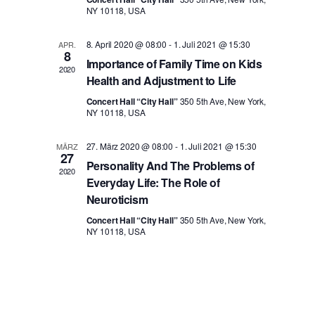
NY 10118, USA
s
n
h
l
t
8. April 2020 @ 08:00
-
1. Juli 2021 @ 15:30
APR.
e
8
s
Importance of Family Time on Kids
2020
n
a
Health and Adjustment to Life
.
t
Concert Hall “City Hall”
350 5th Ave, New York,
l
NY 10118, USA
a
t
27. März 2020 @ 08:00
-
1. Juli 2021 @ 15:30
MÄRZ
27
Personality And The Problems of
2020
u
l
Everyday Life: The Role of
Neuroticism
n
Concert Hall “City Hall”
350 5th Ave, New York,
t
NY 10118, USA
g
u
A
n